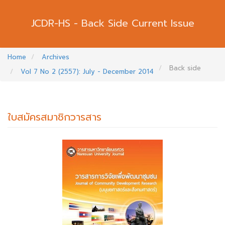
Back Side Current Issue
Home
Archives
Back side
Vol 7 No 2 (2557): July - December 2014
ใบสมัครสมาชิกวารสาร
##PLUGINS.THEMES.BOOTSTRAP3.