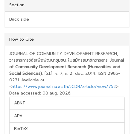
Section
Back side
##PLUGINS.THEMES.BOOTSTRAP3.ARTICLE.D
How to Cite
JOURNAL OF COMMUNITY DEVELOPMENT RESEARCH,
วารสารการวิจัยเพื่อพัฒนาชุมชน. ใบสมัครสมาชิกวารสาร.
Journal
of Community Development Research (Humanities and
Social Sciences)
, [S.l.], v. 7, n. 2, dec. 2014. ISSN 2985-
0231. Available at:
<
https://www.journal.nu.ac.th/JCDR/article/view/752
>.
Date accessed: 08 aug. 2026.
ABNT
APA
BibTeX